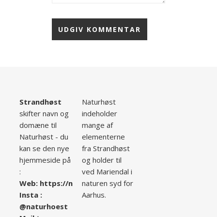
Strandhøst
Naturhøst
skifter navn og
indeholder
domæne til
mange af
Naturhøst - du
elementerne
kan se den nye
fra Strandhøst
hjemmeside på
og holder til
:
ved Mariendal i
Web:
ht
tps://naturhoest.dk/
naturen syd for
Insta :
Aarhus.
@naturhoest