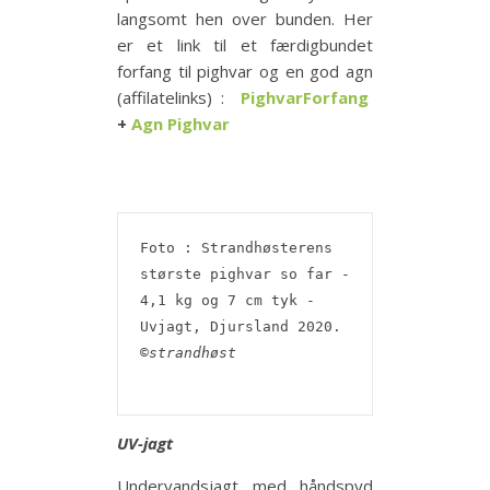
langsomt hen over bunden. Her
er et link til et færdigbundet
forfang til pighvar og en god agn
(affilatelinks) :
PighvarForfang
+
Agn Pighvar
Foto : Strandhøsterens 
største pighvar so far - 
4,1 kg og 7 cm tyk - 
Uvjagt, Djursland 2020.   
©strandhøst 

UV-jagt
Undervandsjagt med håndspyd