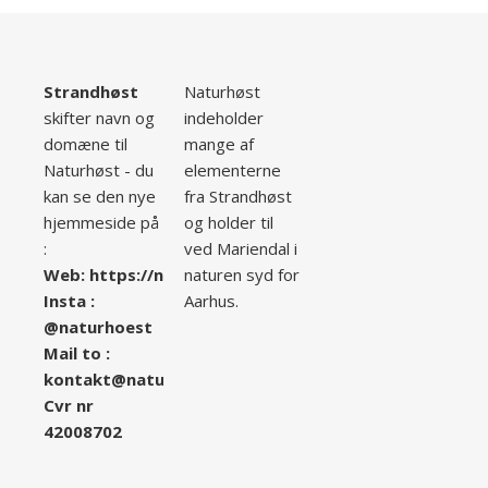
Strandhøst
Naturhøst
skifter navn og
indeholder
domæne til
mange af
Naturhøst - du
elementerne
kan se den nye
fra Strandhøst
hjemmeside på
og holder til
:
ved Mariendal i
Web:
ht
tps://naturhoest.dk/
naturen syd for
Insta :
Aarhus.
@naturhoest
Mail to :
kontakt@naturhoest.dk
Cvr nr
42008702