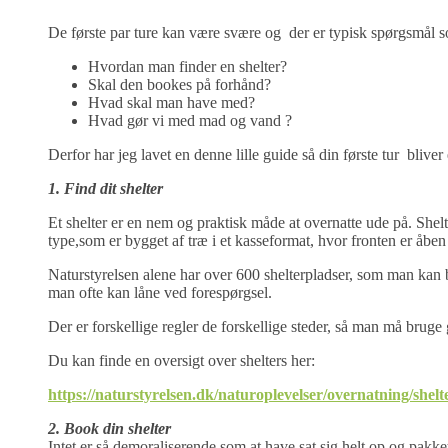
De første par ture kan være svære og der er typisk spørgsmål 
Hvordan man finder en shelter?
Skal den bookes på forhånd?
Hvad skal man have med?
Hvad gør vi med mad og vand ?
Derfor har jeg lavet en denne lille guide så din første tur bliver
1. Find dit shelter
Et shelter er en nem og praktisk måde at overnatte ude på. Shelt
type,som er bygget af træ i et kasseformat, hvor fronten er åben
Naturstyrelsen alene har over 600 shelterpladser, som man kan b
man ofte kan låne ved forespørgsel.
Der er forskellige regler de forskellige steder, så man må bruge 
Du kan finde en oversigt over shelters her:
https://naturstyrelsen.dk/naturoplevelser/overnatning/shelt
2. Book din shelter
Intet er så demoraliserende som at have sat sig helt op og pakket