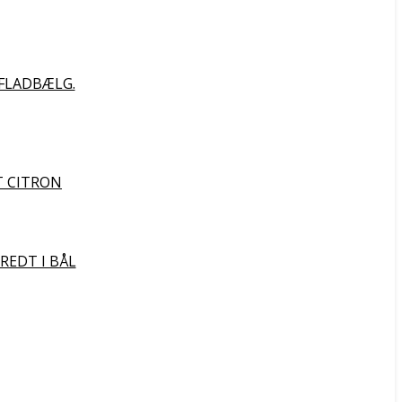
FLADBÆLG.
T CITRON
REDT I BÅL