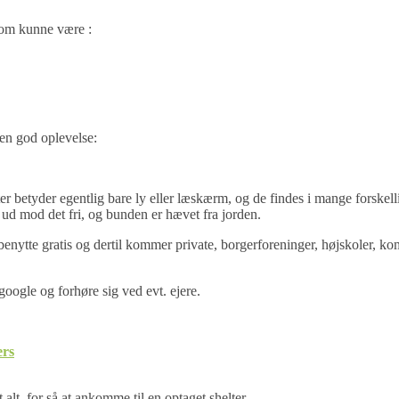
som kunne være :
 en god oplevelse:
er betyder egentlig bare ly eller læskærm, og de findes i mange forskel
 ud mod det fri, og bunden er hævet fra jorden.
enytte gratis og dertil kommer private, borgerforeninger, højskoler, ko
google og forhøre sig ved evt. ejere.
ers
 alt, for så at ankomme til en optaget shelter.