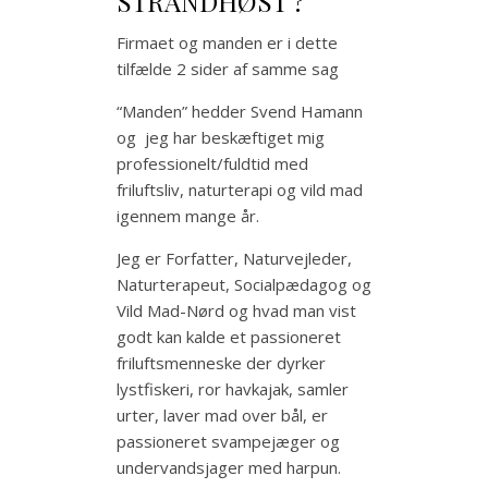
STRANDHØST ?
Firmaet og manden er i dette
tilfælde 2 sider af samme sag
“Manden” hedder Svend Hamann
og jeg har beskæftiget mig
professionelt/fuldtid med
friluftsliv, naturterapi og vild mad
igennem mange år.
Jeg er Forfatter, Naturvejleder,
Naturterapeut, Socialpædagog og
Vild Mad-Nørd og hvad man vist
godt kan kalde et passioneret
friluftsmenneske der dyrker
lystfiskeri, ror havkajak, samler
urter, laver mad over bål, er
passioneret svampejæger og
undervandsjager med harpun.