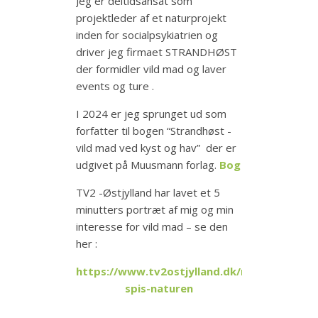
Jeg er deltidsansat som
projektleder af et naturprojekt
inden for socialpsykiatrien og
driver jeg firmaet STRANDHØST
der formidler vild mad og laver
events og ture .
I 2024 er jeg sprunget ud som
forfatter til bogen “Strandhøst -
vild mad ved kyst og hav” der er
udgivet på Muusmann forlag.
Bog
TV2 -Østjylland har lavet et 5
minutters portræt af mig og min
interesse for vild mad – se den
her :
https://www.tv2ostjylland.dk/noerderi/noer
spis-naturen