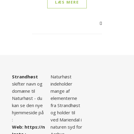
LÆS MERE
Strandhøst
Naturhøst
skifter navn og
indeholder
domæne til
mange af
Naturhøst - du
elementerne
kan se den nye
fra Strandhøst
hjemmeside på
og holder til
:
ved Mariendal i
Web:
ht
tps://naturhoest.dk/
naturen syd for