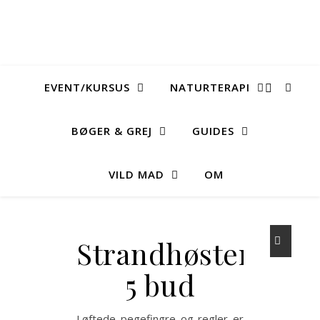
EVENT/KURSUS
NATURTERAPI
BØGER & GREJ
GUIDES
VILD MAD
OM
Strandhøsterens
5 bud
Løftede pegefingre og regler er