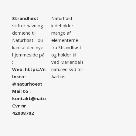
Strandhøst
Naturhøst
skifter navn og
indeholder
domæne til
mange af
Naturhøst - du
elementerne
kan se den nye
fra Strandhøst
hjemmeside på
og holder til
:
ved Mariendal i
Web:
ht
tps://naturhoest.dk/
naturen syd for
Insta :
Aarhus.
@naturhoest
Mail to :
kontakt@naturhoest.dk
Cvr nr
42008702