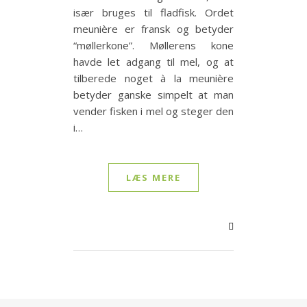
især bruges til fladfisk. Ordet
meunière er fransk og betyder
“møllerkone”. Møllerens kone
havde let adgang til mel, og at
tilberede noget à la meunière
betyder ganske simpelt at man
vender fisken i mel og steger den
i…
LÆS MERE